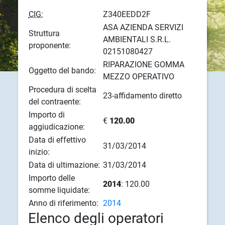
CIG:
Z340EEDD2F
ASA AZIENDA SERVIZI
Struttura
AMBIENTALI S.R.L.
proponente:
02151080427
RIPARAZIONE GOMMA
Oggetto del bando:
MEZZO OPERATIVO
Procedura di scelta
23-affidamento diretto
del contraente:
Importo di
€
120.00
aggiudicazione:
Data di effettivo
31/03/2014
inizio:
Data di ultimazione:
31/03/2014
Importo delle
2014
: 120.00
somme liquidate:
Anno di riferimento:
2014
Elenco degli operatori