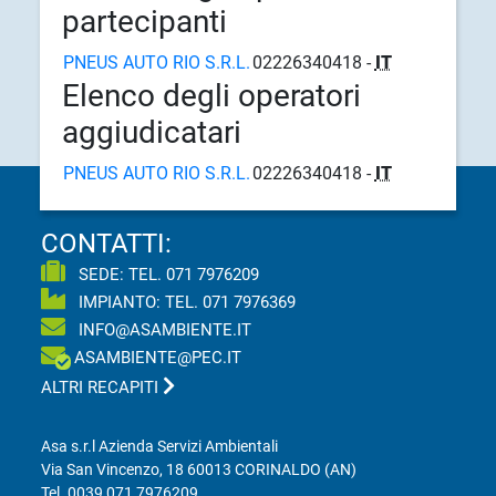
partecipanti
PNEUS AUTO RIO S.R.L.
02226340418 -
IT
Elenco degli operatori
aggiudicatari
PNEUS AUTO RIO S.R.L.
02226340418 -
IT
CONTATTI:
SEDE: TEL.
071 7976209
IMPIANTO: TEL.
071 7976369
INFO@ASAMBIENTE.IT
ASAMBIENTE@PEC.IT
ALTRI RECAPITI
Asa s.r.l Azienda Servizi Ambientali
Via San Vincenzo, 18 60013 CORINALDO (AN)
Tel.
0039 071 7976209