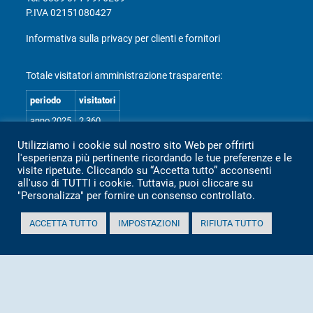
P.IVA 02151080427
Informativa sulla privacy per clienti e fornitori
Totale visitatori amministrazione trasparente:
periodo
visitatori
anno 2025
2.360
anno 2024
2.097
Utilizziamo i cookie sul nostro sito Web per offrirti
l'esperienza più pertinente ricordando le tue preferenze e le
anno 2023
1.803
visite ripetute. Cliccando su “Accetta tutto” acconsenti
anno 2022
2.373
all'uso di TUTTI i cookie. Tuttavia, puoi cliccare su
"Personalizza" per fornire un consenso controllato.
anno 2021
1.501
anno 2020
1.307
ACCETTA TUTTO
IMPOSTAZIONI
RIFIUTA TUTTO
Mappa Amministrazione Trasparente (XML)
Sito aggiornato il: 2 Luglio 2026