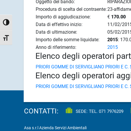
Oggetto del bando:
RIPARAZI
Procedura di scelta del contraente:
23-affidame
Importo di aggiudicazione:
€
170.00
Attiva/disattiva alto contrasto
Data di effettivo inizio:
11/02/201
Data di ultimazione:
05/02/201
Attiva/disattiva dimensione testo
Importo delle somme liquidate:
2015
: 170.
Anno di riferimento:
2015
Elenco degli operatori par
PRIORI GOMME DI SERVIGLIANO PRIORI E C. S
Elenco degli operatori agg
PRIORI GOMME DI SERVIGLIANO PRIORI E C. S
CONTATTI:
SEDE: TEL.
071 7976209
Asa s.r.l Azienda Servizi Ambientali