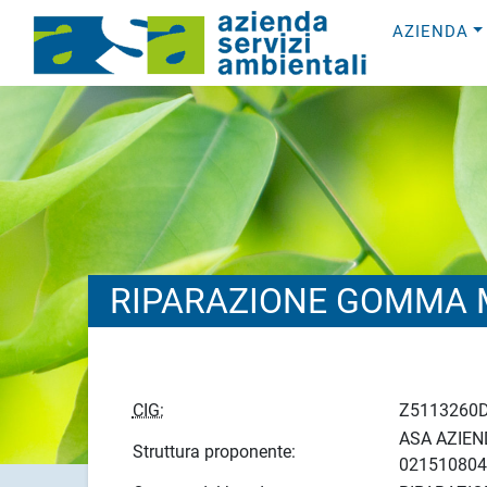
AZIENDA
RIPARAZIONE GOMMA 
CIG:
Z5113260
ASA AZIEND
Struttura proponente:
021510804