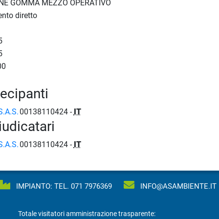
ONE GOMMA MEZZO OPERATIVO
nto diretto
5
5
00
tecipanti
.A.S.
00138110424 -
IT
iudicatari
.A.S.
00138110424 -
IT
IMPIANTO: TEL.
071 7976369
INFO@ASAMBIENTE.IT
Totale visitatori amministrazione trasparente: