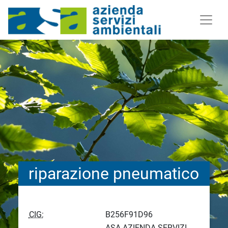
riparazione pneumatico
CIG:
B256F91D96
ASA AZIENDA SERVIZI