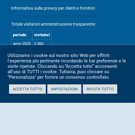
Informativa sulla privacy per clienti e fornitori
Totale visitatori amministrazione trasparente:
periodo
visitatori
anno 2025
2.360
anno 2024
2.097
Utilizziamo i cookie sul nostro sito Web per offrirti
l'esperienza più pertinente ricordando le tue preferenze e le
anno 2023
1.803
visite ripetute. Cliccando su “Accetta tutto” acconsenti
anno 2022
2.373
all'uso di TUTTI i cookie. Tuttavia, puoi cliccare su
"Personalizza" per fornire un consenso controllato.
anno 2021
1.501
anno 2020
1.307
ACCETTA TUTTO
IMPOSTAZIONI
RIFIUTA TUTTO
Mappa Amministrazione Trasparente (XML)
Sito aggiornato il: 2 Luglio 2026