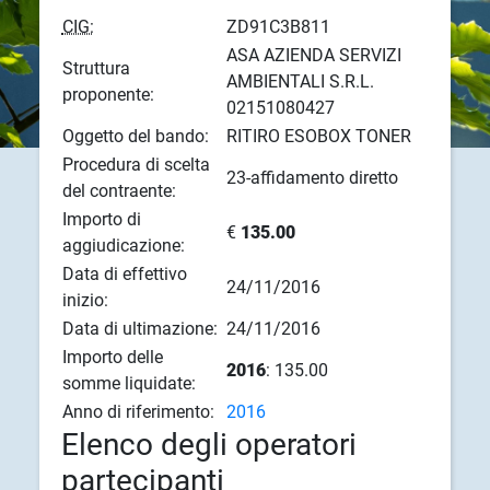
CIG:
ZD91C3B811
ASA AZIENDA SERVIZI
Struttura
AMBIENTALI S.R.L.
proponente:
02151080427
Oggetto del bando:
RITIRO ESOBOX TONER
Procedura di scelta
23-affidamento diretto
del contraente:
Importo di
€
135.00
aggiudicazione:
Data di effettivo
24/11/2016
inizio:
Data di ultimazione:
24/11/2016
Importo delle
2016
: 135.00
somme liquidate:
Anno di riferimento:
2016
Elenco degli operatori
partecipanti