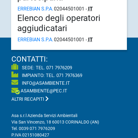
ERREBIAN S.P.A.
02044501001 -
IT
Elenco degli operatori
aggiudicatari
ERREBIAN S.P.A.
02044501001 -
IT
CONTATTI:
SEDE: TEL.
071 7976209
IMPIANTO: TEL.
071 7976369
INFO@ASAMBIENTE.IT
ASAMBIENTE@PEC.IT
ALTRI RECAPITI
Asa s.r.l Azienda Servizi Ambientali
Via San Vincenzo, 18 60013 CORINALDO (AN)
Tel.
0039 071 7976209
P.IVA 02151080427