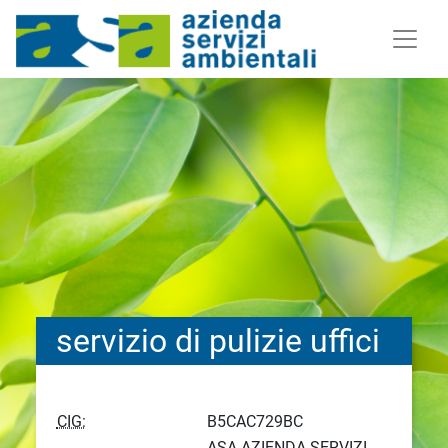
servizio di pulizie uffici
CIG:
B5CAC729BC
ASA AZIENDA SERVIZI