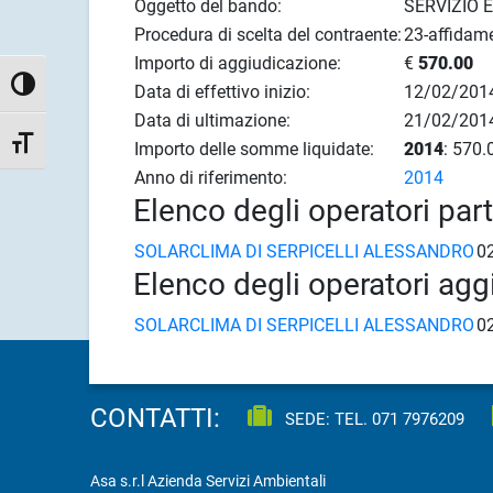
Oggetto del bando:
SERVIZIO 
Procedura di scelta del contraente:
23-affidame
Importo di aggiudicazione:
€
570.00
Attiva/disattiva alto contrasto
Data di effettivo inizio:
12/02/201
Data di ultimazione:
21/02/201
Attiva/disattiva dimensione testo
Importo delle somme liquidate:
2014
: 570.
Anno di riferimento:
2014
Elenco degli operatori par
SOLARCLIMA DI SERPICELLI ALESSANDRO
0
Elenco degli operatori agg
SOLARCLIMA DI SERPICELLI ALESSANDRO
0
CONTATTI:
SEDE: TEL.
071 7976209
Asa s.r.l Azienda Servizi Ambientali