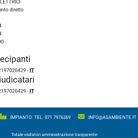
ELETTRICI
nto diretto
4
4
00
tecipanti
2197020429 -
IT
iudicatari
2197020429 -
IT
IMPIANTO: TEL.
071 7976369
INFO@ASAMBIENTE.IT
Totale visitatori amministrazione trasparente: