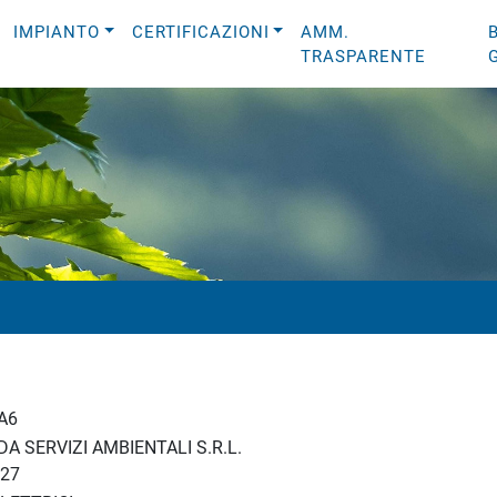
IMPIANTO
CERTIFICAZIONI
AMM.
TRASPARENTE
A6
A SERVIZI AMBIENTALI S.R.L.
27