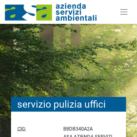
servizio pulizia uffici
CIG:
B8DB340A2A
ASA AZIENDA SERVIZI