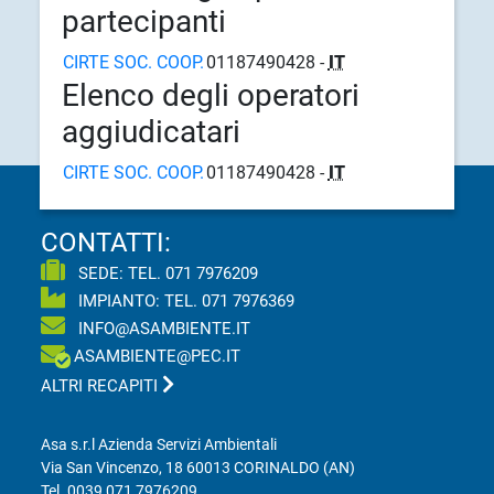
partecipanti
CIRTE SOC. COOP.
01187490428 -
IT
Elenco degli operatori
aggiudicatari
CIRTE SOC. COOP.
01187490428 -
IT
CONTATTI:
SEDE: TEL.
071 7976209
IMPIANTO: TEL.
071 7976369
INFO@ASAMBIENTE.IT
ASAMBIENTE@PEC.IT
ALTRI RECAPITI
Asa s.r.l Azienda Servizi Ambientali
Via San Vincenzo, 18 60013 CORINALDO (AN)
Tel.
0039 071 7976209