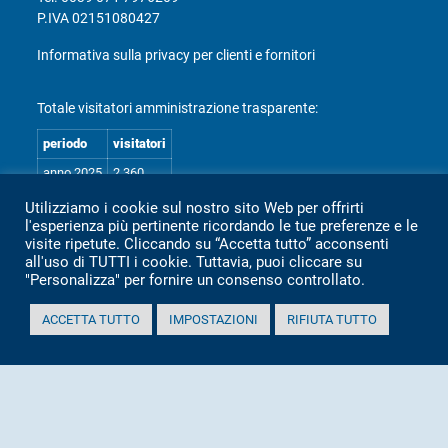
P.IVA 02151080427
Informativa sulla privacy per clienti e fornitori
Totale visitatori amministrazione trasparente:
periodo
visitatori
anno 2025
2.360
anno 2024
2.097
Utilizziamo i cookie sul nostro sito Web per offrirti
l'esperienza più pertinente ricordando le tue preferenze e le
anno 2023
1.803
visite ripetute. Cliccando su “Accetta tutto” acconsenti
anno 2022
2.373
all'uso di TUTTI i cookie. Tuttavia, puoi cliccare su
"Personalizza" per fornire un consenso controllato.
anno 2021
1.501
anno 2020
1.307
ACCETTA TUTTO
IMPOSTAZIONI
RIFIUTA TUTTO
Mappa Amministrazione Trasparente (XML)
Sito aggiornato il: 2 Luglio 2026