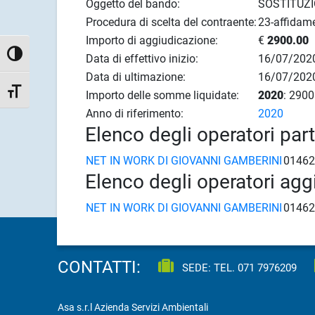
Oggetto del bando:
SOSTITUZI
Procedura di scelta del contraente:
23-affidame
Importo di aggiudicazione:
€
2900.00
Attiva/disattiva alto contrasto
Data di effettivo inizio:
16/07/202
Data di ultimazione:
16/07/202
Attiva/disattiva dimensione testo
Importo delle somme liquidate:
2020
: 2900
Anno di riferimento:
2020
Elenco degli operatori par
NET IN WORK DI GIOVANNI GAMBERINI
01462
Elenco degli operatori agg
NET IN WORK DI GIOVANNI GAMBERINI
01462
CONTATTI:
SEDE: TEL.
071 7976209
Asa s.r.l Azienda Servizi Ambientali