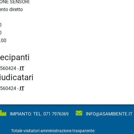
ONE SENSORI
nto diretto
0
0
.00
tecipanti
560424 -
IT
iudicatari
560424 -
IT
IMPIANTO: TEL.
071 7976369
INFO@ASAMBIENTE.IT
Totale visitatori amministrazione trasparente: