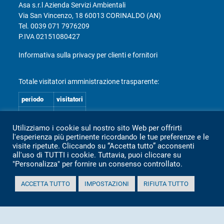
Asa s.r.l Azienda Servizi Ambientali
Via San Vincenzo, 18 60013 CORINALDO (AN)
Tel.
0039 071 7976209
P.IVA 02151080427
Informativa sulla privacy per clienti e fornitori
Totale visitatori amministrazione trasparente:
periodo
visitatori
anno 2025
2.360
Utilizziamo i cookie sul nostro sito Web per offrirti
anno 2024
2.097
l'esperienza più pertinente ricordando le tue preferenze e le
anno 2023
1.803
visite ripetute. Cliccando su “Accetta tutto” acconsenti
all'uso di TUTTI i cookie. Tuttavia, puoi cliccare su
anno 2022
2.373
"Personalizza" per fornire un consenso controllato.
anno 2021
1.501
ACCETTA TUTTO
IMPOSTAZIONI
RIFIUTA TUTTO
anno 2020
1.307
Mappa Amministrazione Trasparente (XML)