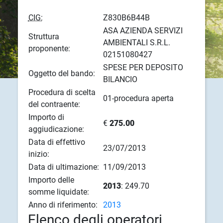
CIG:
Z830B6B44B
ASA AZIENDA SERVIZI
Struttura
AMBIENTALI S.R.L.
proponente:
02151080427
SPESE PER DEPOSITO
Oggetto del bando:
BILANCIO
Procedura di scelta
01-procedura aperta
del contraente:
Importo di
€
275.00
aggiudicazione:
Data di effettivo
23/07/2013
inizio:
Data di ultimazione:
11/09/2013
Importo delle
2013
: 249.70
somme liquidate:
Anno di riferimento:
2013
Elenco degli operatori