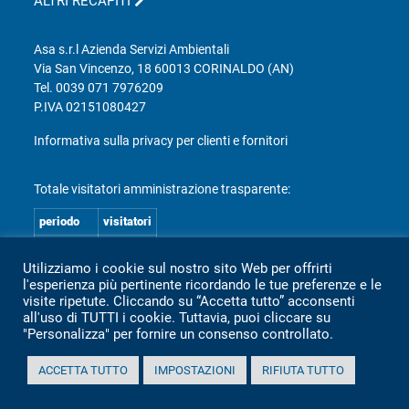
ALTRI RECAPITI
Asa s.r.l Azienda Servizi Ambientali
Via San Vincenzo, 18 60013 CORINALDO (AN)
Tel.
0039 071 7976209
P.IVA 02151080427
Informativa sulla privacy per clienti e fornitori
Totale visitatori amministrazione trasparente:
periodo
visitatori
anno 2025
2.360
Utilizziamo i cookie sul nostro sito Web per offrirti
anno 2024
2.097
l'esperienza più pertinente ricordando le tue preferenze e le
visite ripetute. Cliccando su “Accetta tutto” acconsenti
anno 2023
1.803
all'uso di TUTTI i cookie. Tuttavia, puoi cliccare su
anno 2022
2.373
"Personalizza" per fornire un consenso controllato.
anno 2021
1.501
ACCETTA TUTTO
IMPOSTAZIONI
RIFIUTA TUTTO
anno 2020
1.307
Mappa Amministrazione Trasparente (XML)