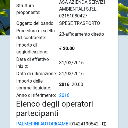
ASA AZIENDA SERVIZI
Struttura
AMBIENTALI S.R.L.
proponente:
02151080427
Oggetto del bando:
SPESE TRASPORTO
Procedura di scelta
23-affidamento diretto
del contraente:
Importo di
€
20.00
aggiudicazione:
Data di effettivo
31/03/2016
inizio:
Data di ultimazione:
31/03/2016
Importo delle
2016
: 20.00
somme liquidate:
Anno di riferimento:
2016
Elenco degli operatori
partecipanti
PALMERINI AUTORICAMBI
01424190542 -
IT