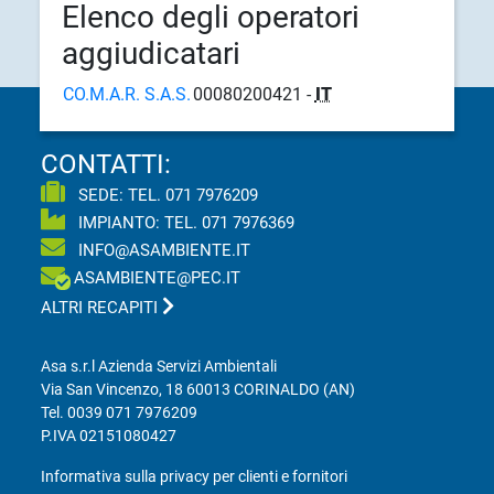
Elenco degli operatori
aggiudicatari
CO.M.A.R. S.A.S.
00080200421 -
IT
CONTATTI:
SEDE: TEL.
071 7976209
IMPIANTO: TEL.
071 7976369
INFO@ASAMBIENTE.IT
ASAMBIENTE@PEC.IT
ALTRI RECAPITI
Asa s.r.l Azienda Servizi Ambientali
Via San Vincenzo, 18 60013 CORINALDO (AN)
Tel.
0039 071 7976209
P.IVA 02151080427
Informativa sulla privacy per clienti e fornitori