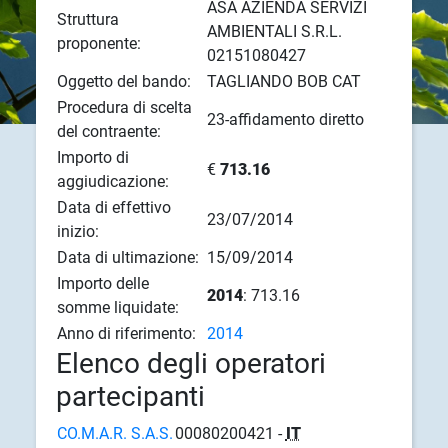
ASA AZIENDA SERVIZI
Struttura
AMBIENTALI S.R.L.
proponente:
02151080427
Oggetto del bando:
TAGLIANDO BOB CAT
Procedura di scelta
23-affidamento diretto
del contraente:
Importo di
€
713.16
aggiudicazione:
Data di effettivo
23/07/2014
inizio:
Data di ultimazione:
15/09/2014
Importo delle
2014
: 713.16
somme liquidate:
Anno di riferimento:
2014
Elenco degli operatori
partecipanti
CO.M.A.R. S.A.S.
00080200421 -
IT