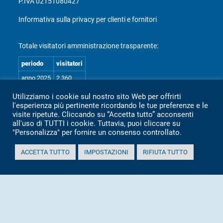
P.IVA 02151080427
Informativa sulla privacy per clienti e fornitori
Totale visitatori amministrazione trasparente:
periodo
visitatori
anno 2025
2.360
anno 2024
2.097
Utilizziamo i cookie sul nostro sito Web per offrirti
l'esperienza più pertinente ricordando le tue preferenze e le
anno 2023
1.803
visite ripetute. Cliccando su “Accetta tutto” acconsenti
anno 2022
2.373
all'uso di TUTTI i cookie. Tuttavia, puoi cliccare su
"Personalizza" per fornire un consenso controllato.
anno 2021
1.501
anno 2020
1.307
ACCETTA TUTTO
IMPOSTAZIONI
RIFIUTA TUTTO
Mappa Amministrazione Trasparente (XML)
Sito aggiornato il: 2 Luglio 2026