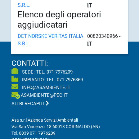
S.R.L.
IT
Elenco degli operatori
aggiudicatari
DET NORSKE VERITAS ITALIA
00820340966 -
S.R.L.
IT
CONTATTI:
SEDE: TEL.
071 7976209
IMPIANTO: TEL.
071 7976369
INFO@ASAMBIENTE.IT
ASAMBIENTE@PEC.IT
ALTRI RECAPITI
Asa s.r.l Azienda Servizi Ambientali
Via San Vincenzo, 18 60013 CORINALDO (AN)
Tel.
0039 071 7976209