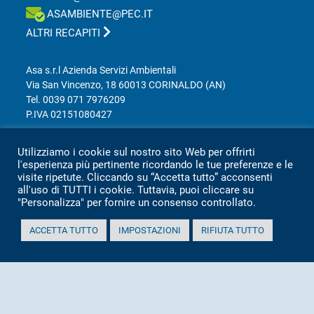
ASAMBIENTE@PEC.IT
ALTRI RECAPITI
Asa s.r.l Azienda Servizi Ambientali
Via San Vincenzo, 18 60013 CORINALDO (AN)
Tel.
0039 071 7976209
P.IVA 02151080427
Informativa sulla privacy per clienti e fornitori
Utilizziamo i cookie sul nostro sito Web per offrirti
l'esperienza più pertinente ricordando le tue preferenze e le
visite ripetute. Cliccando su “Accetta tutto” acconsenti
Totale visitatori amministrazione trasparente:
all'uso di TUTTI i cookie. Tuttavia, puoi cliccare su
"Personalizza" per fornire un consenso controllato.
periodo
visitatori
anno 2025
2.360
ACCETTA TUTTO
IMPOSTAZIONI
RIFIUTA TUTTO
anno 2024
2.097
anno 2023
1.803
anno 2022
2.373
anno 2021
1.501