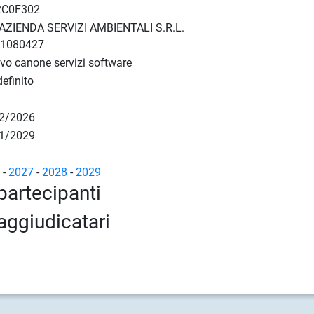
2C0F302
AZIENDA SERVIZI AMBIENTALI S.R.L.
51080427
ovo canone servizi software
efinito
2/2026
1/2029
6
-
2027
-
2028
-
2029
partecipanti
aggiudicatari