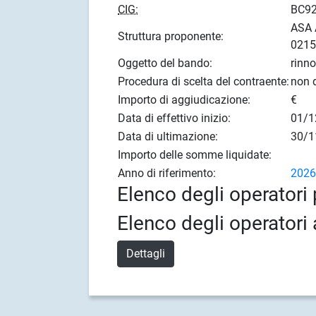
CIG:
BC9
ASA 
Struttura proponente:
021
Oggetto del bando:
rinn
Procedura di scelta del contraente:
non d
Importo di aggiudicazione:
€
Data di effettivo inizio:
01/1
Data di ultimazione:
30/1
Importo delle somme liquidate:
Anno di riferimento:
202
Elenco degli operatori 
Elenco degli operatori 
Dettagli