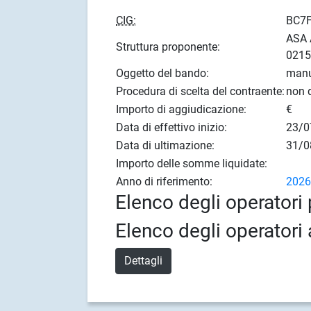
CIG:
BC7
ASA 
Struttura proponente:
021
Oggetto del bando:
manu
Procedura di scelta del contraente:
non d
Importo di aggiudicazione:
€
Data di effettivo inizio:
23/0
Data di ultimazione:
31/0
Importo delle somme liquidate:
Anno di riferimento:
202
Elenco degli operatori 
Elenco degli operatori 
Dettagli