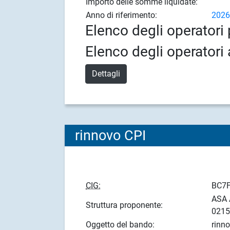
Importo delle somme liquidate:
Anno di riferimento:
202
Elenco degli operatori 
Elenco degli operatori 
Dettagli
rinnovo CPI
CIG:
BC7
ASA 
Struttura proponente:
021
Oggetto del bando:
rinn