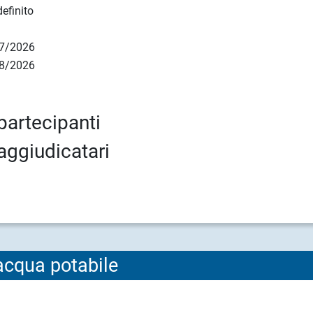
efinito
7/2026
8/2026
6
partecipanti
aggiudicatari
acqua potabile