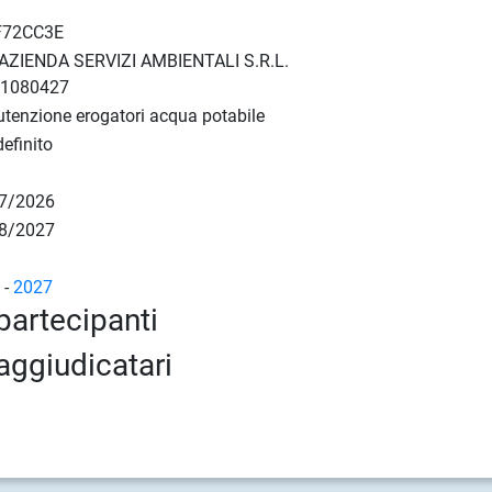
F72CC3E
AZIENDA SERVIZI AMBIENTALI S.R.L.
51080427
tenzione erogatori acqua potabile
efinito
7/2026
8/2027
6
-
2027
partecipanti
aggiudicatari