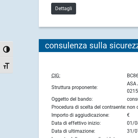
Dettagli
consulenza sulla sicurezz
Attiva/disattiva alto contrasto
Attiva/disattiva dimensione testo
CIG:
BC8
ASA 
Struttura proponente:
021
Oggetto del bando:
consu
Procedura di scelta del contraente:
non d
Importo di aggiudicazione:
€
Data di effettivo inizio:
01/0
Data di ultimazione:
31/0