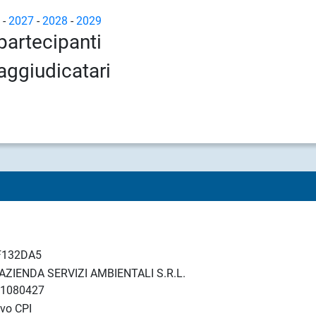
6
-
2027
-
2028
-
2029
partecipanti
aggiudicatari
F132DA5
AZIENDA SERVIZI AMBIENTALI S.R.L.
51080427
ovo CPI