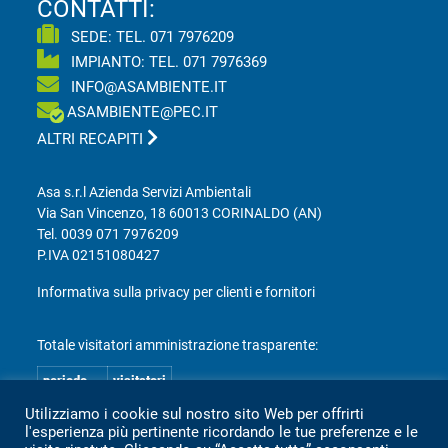
CONTATTI:
SEDE: TEL.
071 7976209
IMPIANTO: TEL.
071 7976369
INFO@ASAMBIENTE.IT
ASAMBIENTE@PEC.IT
ALTRI RECAPITI
Asa s.r.l Azienda Servizi Ambientali
Via San Vincenzo, 18 60013 CORINALDO (AN)
Tel.
0039 071 7976209
P.IVA 02151080427
Informativa sulla privacy per clienti e fornitori
Totale visitatori amministrazione trasparente:
periodo
visitatori
anno 2025
2.360
Utilizziamo i cookie sul nostro sito Web per offrirti
l'esperienza più pertinente ricordando le tue preferenze e le
anno 2024
2.097