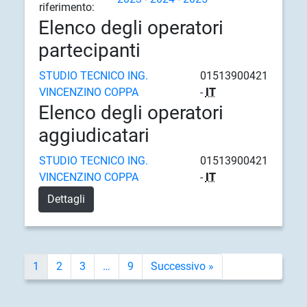
riferimento:
Elenco degli operatori
partecipanti
STUDIO TECNICO ING.
01513900421
VINCENZINO COPPA
-
IT
Elenco degli operatori
aggiudicatari
STUDIO TECNICO ING.
01513900421
VINCENZINO COPPA
-
IT
Dettagli
1
2
3
…
9
Successivo »