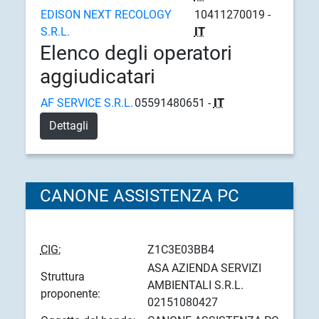
EDISON NEXT RECOLOGY
10411270019 -
S.R.L.
IT
Elenco degli operatori
aggiudicatari
AF SERVICE S.R.L.
05591480651 -
IT
Dettagli
CANONE ASSISTENZA PC
CIG:
Z1C3E03BB4
ASA AZIENDA SERVIZI
Struttura
AMBIENTALI S.R.L.
proponente:
02151080427