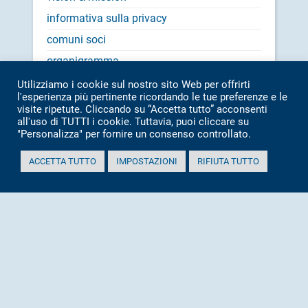
informativa sulla privacy
comuni soci
organigramma
documentazione
Utilizziamo i cookie sul nostro sito Web per offrirti
l'esperienza più pertinente ricordando le tue preferenze e le
dove siamo
visite ripetute. Cliccando su “Accetta tutto” acconsenti
all'uso di TUTTI i cookie. Tuttavia, puoi cliccare su
contatti
"Personalizza" per fornire un consenso controllato.
cookie policy
ACCETTA TUTTO
IMPOSTAZIONI
RIFIUTA TUTTO
certificazioni
Certificazione Ambientale
Certificazione di qualità
Certificazione sulla sicurezza
Dichiarazioni Ambientali
Etica
Bilancio Sociale