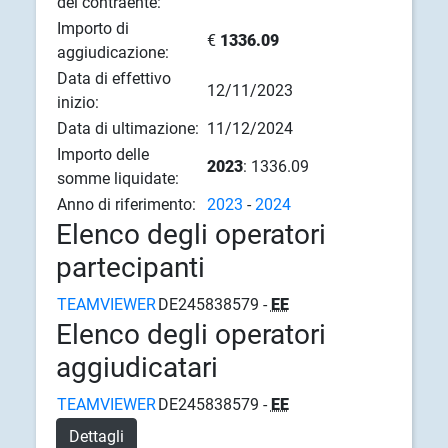
del contraente:
Importo di
€
1336.09
aggiudicazione:
Data di effettivo
12/11/2023
inizio:
Data di ultimazione:
11/12/2024
Importo delle
2023
: 1336.09
somme liquidate:
Anno di riferimento:
2023
-
2024
Elenco degli operatori
partecipanti
TEAMVIEWER
DE245838579 -
EE
Elenco degli operatori
aggiudicatari
TEAMVIEWER
DE245838579 -
EE
Dettagli