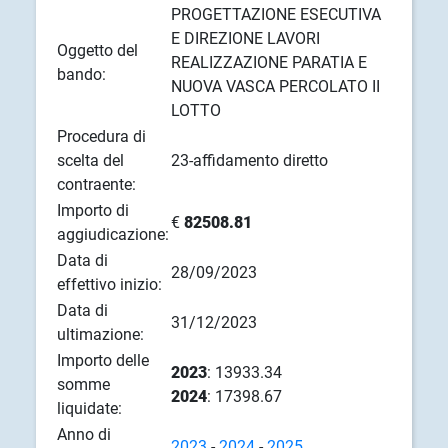
PROGETTAZIONE ESECUTIVA
E DIREZIONE LAVORI
Oggetto del
REALIZZAZIONE PARATIA E
bando:
NUOVA VASCA PERCOLATO II
LOTTO
Procedura di
scelta del
23-affidamento diretto
contraente:
Importo di
€
82508.81
aggiudicazione:
Data di
28/09/2023
effettivo inizio:
Data di
31/12/2023
ultimazione:
Importo delle
2023
: 13933.34
somme
2024
: 17398.67
liquidate:
Anno di
2023
-
2024
-
2025