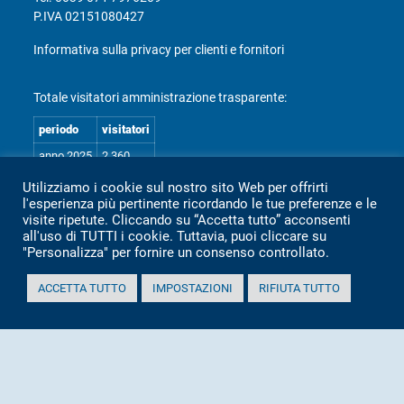
P.IVA 02151080427
Informativa sulla privacy per clienti e fornitori
Totale visitatori amministrazione trasparente:
periodo
visitatori
anno 2025
2.360
anno 2024
2.097
Utilizziamo i cookie sul nostro sito Web per offrirti
l'esperienza più pertinente ricordando le tue preferenze e le
anno 2023
1.803
visite ripetute. Cliccando su “Accetta tutto” acconsenti
anno 2022
2.373
all'uso di TUTTI i cookie. Tuttavia, puoi cliccare su
"Personalizza" per fornire un consenso controllato.
anno 2021
1.501
anno 2020
1.307
ACCETTA TUTTO
IMPOSTAZIONI
RIFIUTA TUTTO
Mappa Amministrazione Trasparente (XML)
Sito aggiornato il: 2 Luglio 2026