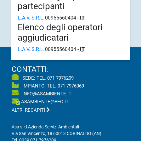
partecipanti
L.A.V. S.R.L.
00955560404 -
IT
Elenco degli operatori
aggiudicatari
L.A.V. S.R.L.
00955560404 -
IT
CONTATTI:
SEDE: TEL.
071 7976209
IMPIANTO: TEL.
071 7976369
INFO@ASAMBIENTE.IT
ASAMBIENTE@PEC.IT
ALTRI RECAPITI
Asa s.r.l Azienda Servizi Ambientali
Via San Vincenzo, 18 60013 CORINALDO (AN)
Tel.
0039 071 7976209