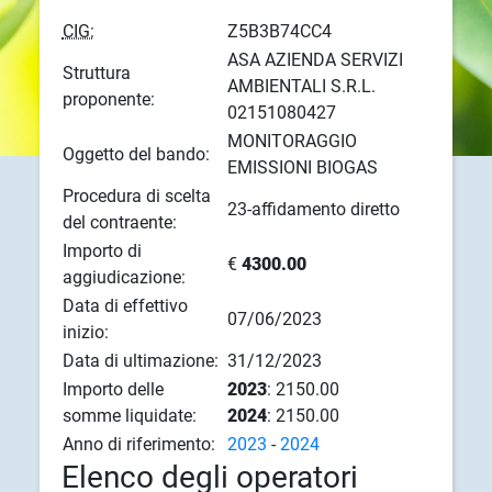
CIG:
Z5B3B74CC4
ASA AZIENDA SERVIZI
Struttura
AMBIENTALI S.R.L.
proponente:
02151080427
MONITORAGGIO
Oggetto del bando:
EMISSIONI BIOGAS
Procedura di scelta
23-affidamento diretto
del contraente:
Importo di
€
4300.00
aggiudicazione:
Data di effettivo
07/06/2023
inizio:
Data di ultimazione:
31/12/2023
Importo delle
2023
: 2150.00
somme liquidate:
2024
: 2150.00
Anno di riferimento:
2023
-
2024
Elenco degli operatori