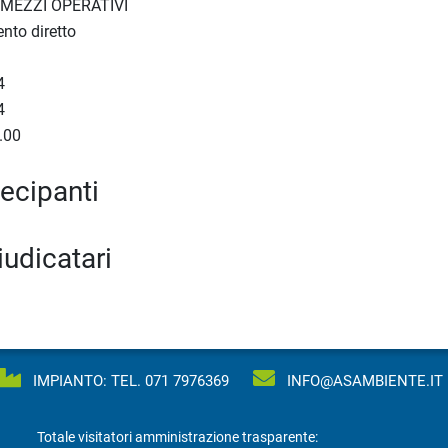
MEZZI OPERATIVI
nto diretto
4
4
.00
tecipanti
iudicatari
IMPIANTO: TEL.
071 7976369
INFO@ASAMBIENTE.IT
Totale visitatori amministrazione trasparente: