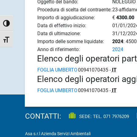
Oggetto del bando:
NOLEGGIO 
Procedura di scelta del contraente:
23-affidame
Importo di aggiudicazione:
€
4300.00
Attiva/disattiva alto contrasto
Data di effettivo inizio:
01/01/202
Data di ultimazione:
31/12/202
Attiva/disattiva dimensione testo
Importo delle somme liquidate:
2024
: 4500
Anno di riferimento:
2024
Elenco degli operatori par
FOGLIA UMBERTO
00941070435 -
IT
Elenco degli operatori agg
FOGLIA UMBERTO
00941070435 -
IT
CONTATTI:
SEDE: TEL.
071 7976209
Asa s.r.l Azienda Servizi Ambientali