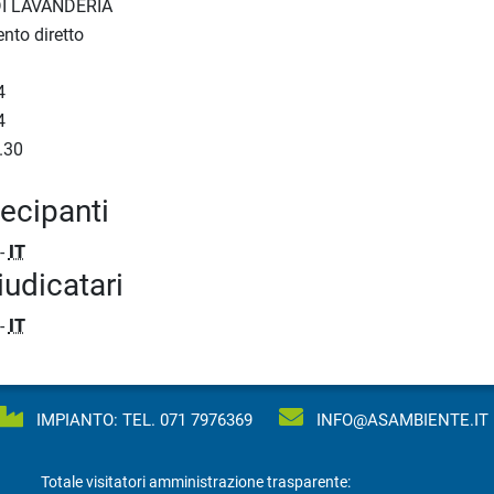
DI LAVANDERIA
nto diretto
4
4
.30
tecipanti
-
IT
iudicatari
-
IT
IMPIANTO: TEL.
071 7976369
INFO@ASAMBIENTE.IT
Totale visitatori amministrazione trasparente: