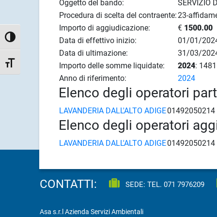
Oggetto del bando:
SERVIZIO 
Procedura di scelta del contraente:
23-affidame
Importo di aggiudicazione:
€
1500.00
Attiva/disattiva alto contrasto
Data di effettivo inizio:
01/01/202
Data di ultimazione:
31/03/202
Attiva/disattiva dimensione testo
Importo delle somme liquidate:
2024
: 1481
Anno di riferimento:
2024
Elenco degli operatori par
LAVANDERIA DALL'ALTO ADIGE
01492050214 
Elenco degli operatori agg
LAVANDERIA DALL'ALTO ADIGE
01492050214 
CONTATTI:
SEDE: TEL.
071 7976209
Asa s.r.l Azienda Servizi Ambientali