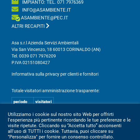
IMPIANTO: TEL.
071 7976369
INFO@ASAMBIENTE.IT
ASAMBIENTE@PEC.IT
ALTRI RECAPITI
Asa s.r.l Azienda Servizi Ambientali
Via San Vincenzo, 18 60013 CORINALDO (AN)
Tel.
0039 071 7976209
P.IVA 02151080427
Informativa sulla privacy per clienti e fornitori
Totale visitatori amministrazione trasparente:
periodo
visitatori
anno 2025
2.360
Utilizziamo i cookie sul nostro sito Web per offrirti
l'esperienza più pertinente ricordando le tue preferenze e le
anno 2024
2.097
visite ripetute. Cliccando su “Accetta tutto” acconsenti
anno 2023
1.803
all'uso di TUTTI i cookie. Tuttavia, puoi cliccare su
"Personalizza" per fornire un consenso controllato.
anno 2022
2.373