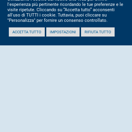
dove siamo
l'esperienza più pertinente ricordando le tue preferenze e le
visite ripetute. Cliccando su “Accetta tutto” acconsenti
contatti
all'uso di TUTTI i cookie. Tuttavia, puoi cliccare su
cookie policy
"Personalizza" per fornire un consenso controllato.
certificazioni
ACCETTA TUTTO
IMPOSTAZIONI
RIFIUTA TUTTO
Certificazione Ambientale
Certificazione di qualità
Certificazione sulla sicurezza
Dichiarazioni Ambientali
Etica
Bilancio Sociale
Attestazione SOA
home page
impianto
Visita all\’Impianto