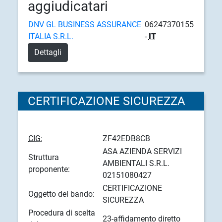
aggiudicatari
DNV GL BUSINESS ASSURANCE
06247370155
ITALIA S.R.L.
-
IT
Dettagli
CERTIFICAZIONE SICUREZZA
CIG:
ZF42EDB8CB
ASA AZIENDA SERVIZI
Struttura
AMBIENTALI S.R.L.
proponente:
02151080427
CERTIFICAZIONE
Oggetto del bando:
SICUREZZA
Procedura di scelta
23-affidamento diretto