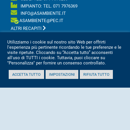
IMPIANTO: TEL.
071 7976369
INFO@ASAMBIENTE.IT
ASAMBIENTE@PEC.IT
ALTRI RECAPITI
Utilizziamo i cookie sul nostro sito Web per offrirti
Asa s.r.l Azienda Servizi Ambientali
l'esperienza più pertinente ricordando le tue preferenze e le
Via San Vincenzo, 18 60013 CORINALDO (AN)
visite ripetute. Cliccando su “Accetta tutto” acconsenti
Tel.
0039 071 7976209
all'uso di TUTTI i cookie. Tuttavia, puoi cliccare su
P.IVA 02151080427
"Personalizza" per fornire un consenso controllato.
Informativa sulla privacy per clienti e fornitori
ACCETTA TUTTO
IMPOSTAZIONI
RIFIUTA TUTTO
Totale visitatori amministrazione trasparente:
periodo
visitatori
anno 2025
2.360
anno 2024
2.097
anno 2023
1.803