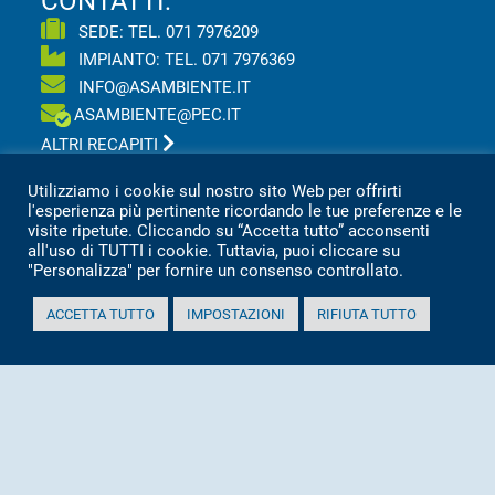
CONTATTI:
SEDE: TEL.
071 7976209
IMPIANTO: TEL.
071 7976369
INFO@ASAMBIENTE.IT
ASAMBIENTE@PEC.IT
ALTRI RECAPITI
Utilizziamo i cookie sul nostro sito Web per offrirti
Asa s.r.l Azienda Servizi Ambientali
l'esperienza più pertinente ricordando le tue preferenze e le
Via San Vincenzo, 18 60013 CORINALDO (AN)
visite ripetute. Cliccando su “Accetta tutto” acconsenti
Tel.
0039 071 7976209
all'uso di TUTTI i cookie. Tuttavia, puoi cliccare su
"Personalizza" per fornire un consenso controllato.
P.IVA 02151080427
Informativa sulla privacy per clienti e fornitori
ACCETTA TUTTO
IMPOSTAZIONI
RIFIUTA TUTTO
Totale visitatori amministrazione trasparente:
periodo
visitatori
anno 2025
2.360
anno 2024
2.097