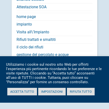
Attestazione SOA
home page
impianto
Visita all\’Impianto
Rifiuti trattati e smaltiti
il ciclo dei rifiuti
gestione del percolato e acque
recupero energetico
Utilizziamo i cookie sul nostro sito Web per offrirti
l'esperienza più pertinente ricordando le tue preferenze e le
rilevazioni ambientali
visite ripetute. Cliccando su “Accetta tutto” acconsenti
orari di apertura
all'uso di TUTTI i cookie. Tuttavia, puoi cliccare su
"Personalizza" per fornire un consenso controllato.
Mappa del sito
ACCETTA TUTTO
IMPOSTAZIONI
RIFIUTA TUTTO
meteo
rilevazioni ambientali