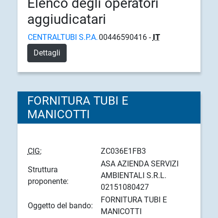
Elenco degli operatori
aggiudicatari
CENTRALTUBI S.P.A.
00446590416 -
IT
Dettagli
FORNITURA TUBI E
MANICOTTI
CIG:
ZC036E1FB3
ASA AZIENDA SERVIZI
Struttura
AMBIENTALI S.R.L.
proponente:
02151080427
FORNITURA TUBI E
Oggetto del bando:
MANICOTTI