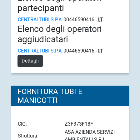
partecipanti
CENTRALTUBI S.P.A.
00446590416 -
IT
Elenco degli operatori
aggiudicatari
CENTRALTUBI S.P.A.
00446590416 -
IT
Dettagli
FORNITURA TUBI E
MANICOTTI
CIG:
Z3F373F18F
ASA AZIENDA SERVIZI
Struttura
AMBIENTALI S.R.L.