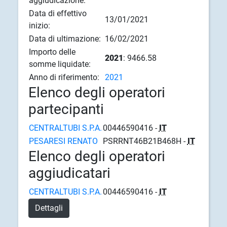
aggiudicazione:
Data di effettivo
13/01/2021
inizio:
Data di ultimazione:
16/02/2021
Importo delle
2021
: 9466.58
somme liquidate:
Anno di riferimento:
2021
Elenco degli operatori
partecipanti
CENTRALTUBI S.P.A.
00446590416 -
IT
PESARESI RENATO
PSRRNT46B21B468H -
IT
Elenco degli operatori
aggiudicatari
CENTRALTUBI S.P.A.
00446590416 -
IT
Dettagli