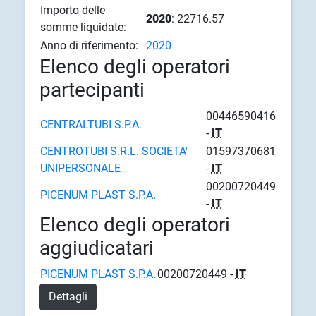
Importo delle
2020
: 22716.57
somme liquidate:
Anno di riferimento:
2020
Elenco degli operatori
partecipanti
00446590416
CENTRALTUBI S.P.A.
-
IT
CENTROTUBI S.R.L. SOCIETA'
01597370681
UNIPERSONALE
-
IT
00200720449
PICENUM PLAST S.P.A.
-
IT
Elenco degli operatori
aggiudicatari
PICENUM PLAST S.P.A.
00200720449 -
IT
Dettagli