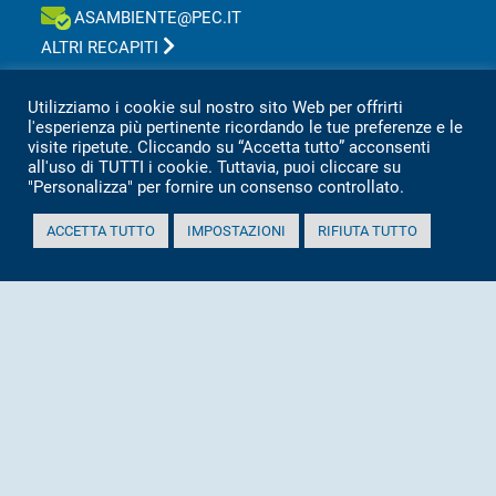
ASAMBIENTE@PEC.IT
ALTRI RECAPITI
Utilizziamo i cookie sul nostro sito Web per offrirti
Asa s.r.l Azienda Servizi Ambientali
l'esperienza più pertinente ricordando le tue preferenze e le
Via San Vincenzo, 18 60013 CORINALDO (AN)
visite ripetute. Cliccando su “Accetta tutto” acconsenti
Tel.
0039 071 7976209
all'uso di TUTTI i cookie. Tuttavia, puoi cliccare su
P.IVA 02151080427
"Personalizza" per fornire un consenso controllato.
Informativa sulla privacy per clienti e fornitori
ACCETTA TUTTO
IMPOSTAZIONI
RIFIUTA TUTTO
Totale visitatori amministrazione trasparente:
periodo
visitatori
anno 2025
2.360
anno 2024
2.097
anno 2023
1.803
anno 2022
2.373
anno 2021
1.501