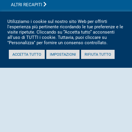
ALTRI RECAPITI
Asa s.r.l Azienda Servizi Ambientali
Utilizziamo i cookie sul nostro sito Web per offrirti
Via San Vincenzo, 18 60013 CORINALDO (AN)
l'esperienza più pertinente ricordando le tue preferenze e le
visite ripetute. Cliccando su “Accetta tutto” acconsenti
Tel.
0039 071 7976209
all'uso di TUTTI i cookie. Tuttavia, puoi cliccare su
P.IVA 02151080427
"Personalizza" per fornire un consenso controllato.
Informativa sulla privacy per clienti e fornitori
ACCETTA TUTTO
IMPOSTAZIONI
RIFIUTA TUTTO
Totale visitatori amministrazione trasparente:
periodo
visitatori
anno 2025
2.360
anno 2024
2.097
anno 2023
1.803
anno 2022
2.373
anno 2021
1.501
anno 2020
1.307