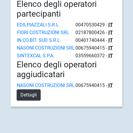
Elenco degli operatori
partecipanti
EDILPIAZZALI S.R.L.
00470530429 -
IT
FIORI COSTRUZIONI SRL
02187800426 -
IT
IN.CO.BIT. SUD S.R.L.
00401740444 -
IT
NASONI COSTRUZIONI SRL
00675940415 -
IT
SINTEXCAL S.P.A.
03559660372 -
IT
Elenco degli operatori
aggiudicatari
NASONI COSTRUZIONI SRL
00675940415 -
IT
Dettagli