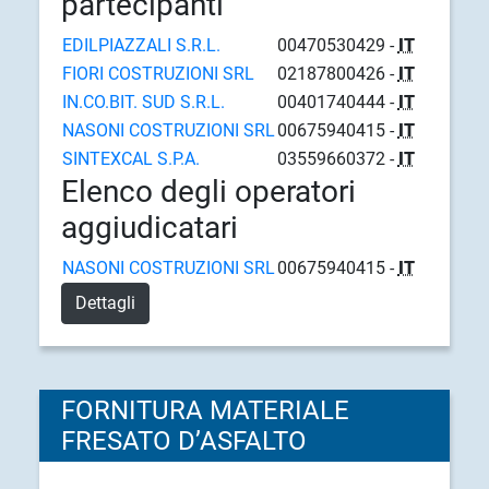
partecipanti
EDILPIAZZALI S.R.L.
00470530429 -
IT
FIORI COSTRUZIONI SRL
02187800426 -
IT
IN.CO.BIT. SUD S.R.L.
00401740444 -
IT
NASONI COSTRUZIONI SRL
00675940415 -
IT
SINTEXCAL S.P.A.
03559660372 -
IT
Elenco degli operatori
aggiudicatari
NASONI COSTRUZIONI SRL
00675940415 -
IT
Dettagli
FORNITURA MATERIALE
FRESATO D’ASFALTO