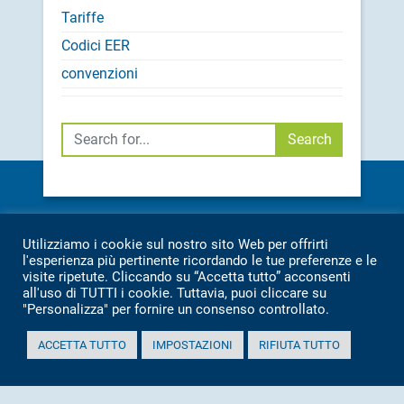
Tariffe
Codici EER
convenzioni
Cerca
Search
CONTATTI:
Utilizziamo i cookie sul nostro sito Web per offrirti
SEDE: TEL.
071 7976209
l'esperienza più pertinente ricordando le tue preferenze e le
IMPIANTO: TEL.
071 7976369
visite ripetute. Cliccando su “Accetta tutto” acconsenti
all'uso di TUTTI i cookie. Tuttavia, puoi cliccare su
INFO@ASAMBIENTE.IT
"Personalizza" per fornire un consenso controllato.
ASAMBIENTE@PEC.IT
ALTRI RECAPITI
ACCETTA TUTTO
IMPOSTAZIONI
RIFIUTA TUTTO
Asa s.r.l Azienda Servizi Ambientali