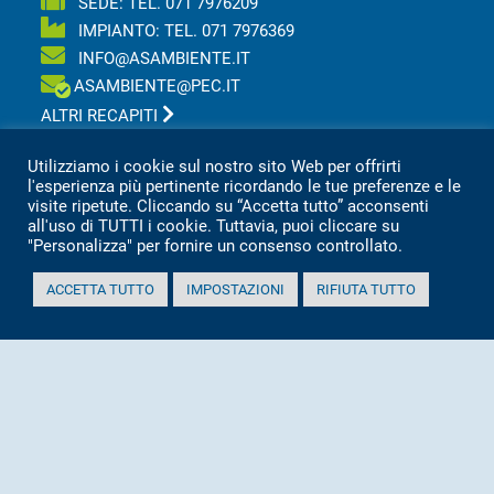
SEDE: TEL.
071 7976209
IMPIANTO: TEL.
071 7976369
INFO@ASAMBIENTE.IT
ASAMBIENTE@PEC.IT
ALTRI RECAPITI
Utilizziamo i cookie sul nostro sito Web per offrirti
Asa s.r.l Azienda Servizi Ambientali
l'esperienza più pertinente ricordando le tue preferenze e le
Via San Vincenzo, 18 60013 CORINALDO (AN)
visite ripetute. Cliccando su “Accetta tutto” acconsenti
Tel.
0039 071 7976209
all'uso di TUTTI i cookie. Tuttavia, puoi cliccare su
P.IVA 02151080427
"Personalizza" per fornire un consenso controllato.
Informativa sulla privacy per clienti e fornitori
ACCETTA TUTTO
IMPOSTAZIONI
RIFIUTA TUTTO
Totale visitatori amministrazione trasparente:
periodo
visitatori
anno 2025
2.360
anno 2024
2.097
anno 2023
1.803