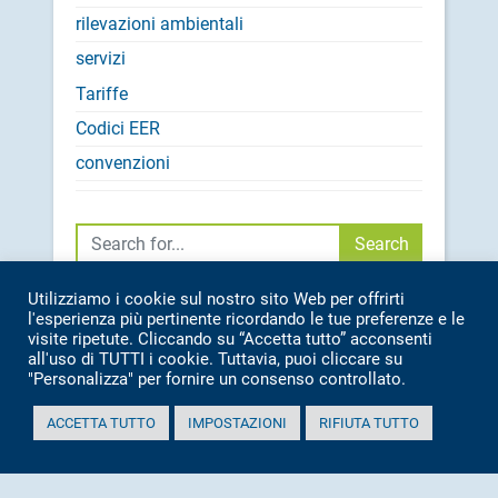
rilevazioni ambientali
servizi
Tariffe
Codici EER
convenzioni
Cerca
Search
Utilizziamo i cookie sul nostro sito Web per offrirti
l'esperienza più pertinente ricordando le tue preferenze e le
visite ripetute. Cliccando su “Accetta tutto” acconsenti
CONTATTI:
all'uso di TUTTI i cookie. Tuttavia, puoi cliccare su
SEDE: TEL.
071 7976209
"Personalizza" per fornire un consenso controllato.
IMPIANTO: TEL.
071 7976369
ACCETTA TUTTO
IMPOSTAZIONI
RIFIUTA TUTTO
INFO@ASAMBIENTE.IT
ASAMBIENTE@PEC.IT
ALTRI RECAPITI