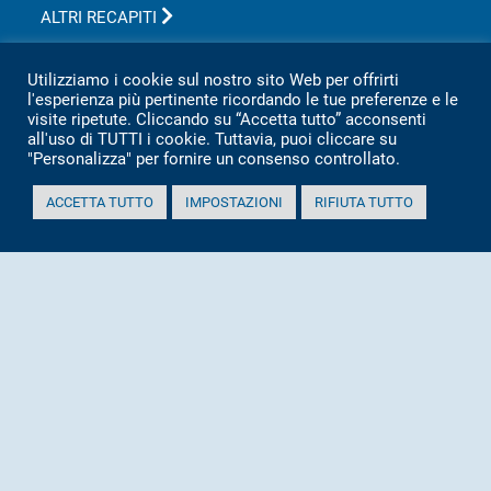
ALTRI RECAPITI
Asa s.r.l Azienda Servizi Ambientali
Utilizziamo i cookie sul nostro sito Web per offrirti
Via San Vincenzo, 18 60013 CORINALDO (AN)
l'esperienza più pertinente ricordando le tue preferenze e le
visite ripetute. Cliccando su “Accetta tutto” acconsenti
Tel.
0039 071 7976209
all'uso di TUTTI i cookie. Tuttavia, puoi cliccare su
P.IVA 02151080427
"Personalizza" per fornire un consenso controllato.
Informativa sulla privacy per clienti e fornitori
ACCETTA TUTTO
IMPOSTAZIONI
RIFIUTA TUTTO
Totale visitatori amministrazione trasparente:
periodo
visitatori
anno 2025
2.360
anno 2024
2.097
anno 2023
1.803
anno 2022
2.373
anno 2021
1.501
anno 2020
1.307