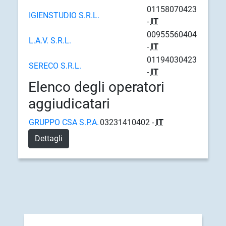
01158070423
IGIENSTUDIO S.R.L.
-
IT
00955560404
L.A.V. S.R.L.
-
IT
01194030423
SERECO S.R.L.
-
IT
Elenco degli operatori
aggiudicatari
GRUPPO CSA S.P.A.
03231410402 -
IT
Dettagli