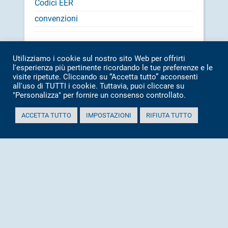
Codici EER
convenzioni
Cerca
Search
Utilizziamo i cookie sul nostro sito Web per offrirti
l'esperienza più pertinente ricordando le tue preferenze e le
visite ripetute. Cliccando su “Accetta tutto” acconsenti
all'uso di TUTTI i cookie. Tuttavia, puoi cliccare su
"Personalizza" per fornire un consenso controllato.
CONTATTI:
ACCETTA TUTTO
IMPOSTAZIONI
RIFIUTA TUTTO
SEDE: TEL.
071 7976209
IMPIANTO: TEL.
071 7976369
INFO@ASAMBIENTE.IT
ASAMBIENTE@PEC.IT
ALTRI RECAPITI
Asa s.r.l Azienda Servizi Ambientali
Via San Vincenzo, 18 60013 CORINALDO (AN)
Tel.
0039 071 7976209