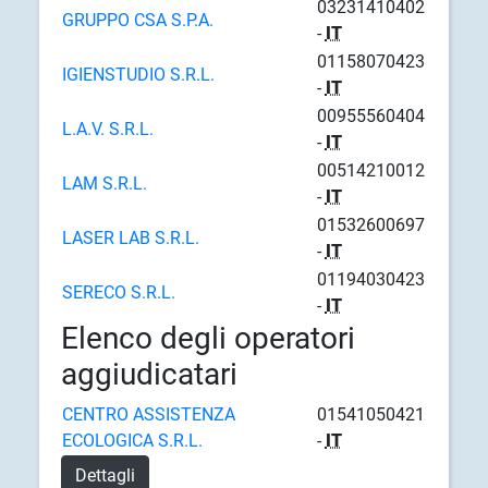
03231410402
GRUPPO CSA S.P.A.
-
IT
01158070423
IGIENSTUDIO S.R.L.
-
IT
00955560404
L.A.V. S.R.L.
-
IT
00514210012
LAM S.R.L.
-
IT
01532600697
LASER LAB S.R.L.
-
IT
01194030423
SERECO S.R.L.
-
IT
Elenco degli operatori
aggiudicatari
CENTRO ASSISTENZA
01541050421
ECOLOGICA S.R.L.
-
IT
Dettagli