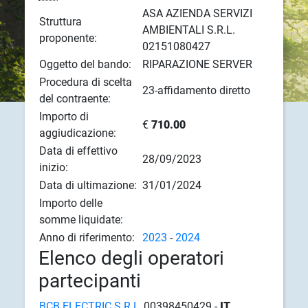
ASA AZIENDA SERVIZI
Struttura
AMBIENTALI S.R.L.
proponente:
02151080427
Oggetto del bando:
RIPARAZIONE SERVER
Procedura di scelta
23-affidamento diretto
del contraente:
Importo di
€
710.00
aggiudicazione:
Data di effettivo
28/09/2023
inizio:
Data di ultimazione:
31/01/2024
Importo delle
somme liquidate:
Anno di riferimento:
2023
-
2024
Elenco degli operatori
partecipanti
BCB ELECTRIC S.R.L.
00398450429 -
IT