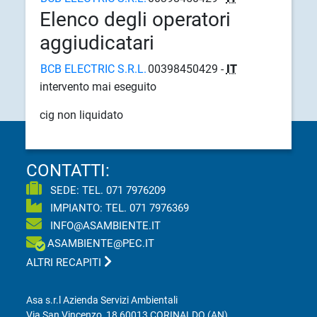
Elenco degli operatori
aggiudicatari
BCB ELECTRIC S.R.L.
00398450429 -
IT
intervento mai eseguito
cig non liquidato
CONTATTI:
SEDE: TEL.
071 7976209
IMPIANTO: TEL.
071 7976369
INFO@ASAMBIENTE.IT
ASAMBIENTE@PEC.IT
ALTRI RECAPITI
Asa s.r.l Azienda Servizi Ambientali
Via San Vincenzo, 18 60013 CORINALDO (AN)