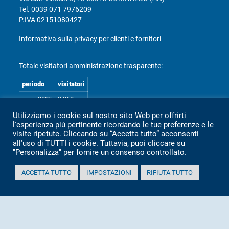
Tel.
0039 071 7976209
P.IVA 02151080427
Informativa sulla privacy per clienti e fornitori
Totale visitatori amministrazione trasparente:
periodo
visitatori
anno 2025
2.360
anno 2024
2.097
Utilizziamo i cookie sul nostro sito Web per offrirti
l'esperienza più pertinente ricordando le tue preferenze e le
anno 2023
1.803
visite ripetute. Cliccando su “Accetta tutto” acconsenti
all'uso di TUTTI i cookie. Tuttavia, puoi cliccare su
anno 2022
2.373
"Personalizza" per fornire un consenso controllato.
anno 2021
1.501
ACCETTA TUTTO
IMPOSTAZIONI
RIFIUTA TUTTO
anno 2020
1.307
Mappa Amministrazione Trasparente (XML)
Sito aggiornato il: 2 Luglio 2026