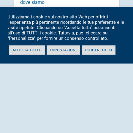
dove siamo
contatti
Utilizziamo i cookie sul nostro sito Web per offrirti
cookie policy
l'esperienza più pertinente ricordando le tue preferenze e le
visite ripetute. Cliccando su “Accetta tutto” acconsenti
certificazioni
all'uso di TUTTI i cookie. Tuttavia, puoi cliccare su
"Personalizza" per fornire un consenso controllato.
Certificazione Ambientale
ACCETTA TUTTO
IMPOSTAZIONI
RIFIUTA TUTTO
Certificazione di qualità
Certificazione sulla sicurezza
Dichiarazioni Ambientali
Etica
Bilancio Sociale
Attestazione SOA
home page
impianto
Visita all\’Impianto