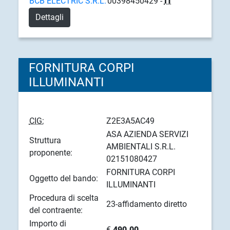
BCB ELECTRIC S.R.L.
00398450429 -
IT
Dettagli
FORNITURA CORPI
ILLUMINANTI
CIG:
Z2E3A5AC49
ASA AZIENDA SERVIZI
Struttura
AMBIENTALI S.R.L.
proponente:
02151080427
FORNITURA CORPI
Oggetto del bando:
ILLUMINANTI
Procedura di scelta
23-affidamento diretto
del contraente:
Importo di
€
490.00