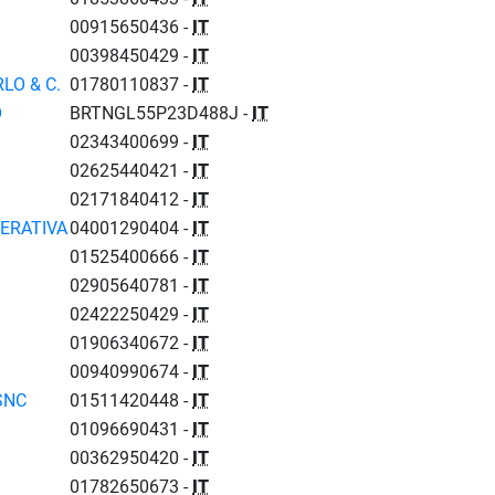
00915650436 -
IT
00398450429 -
IT
LO & C.
01780110837 -
IT
O
BRTNGL55P23D488J -
IT
02343400699 -
IT
02625440421 -
IT
02171840412 -
IT
PERATIVA
04001290404 -
IT
01525400666 -
IT
02905640781 -
IT
02422250429 -
IT
01906340672 -
IT
00940990674 -
IT
SNC
01511420448 -
IT
01096690431 -
IT
00362950420 -
IT
01782650673 -
IT