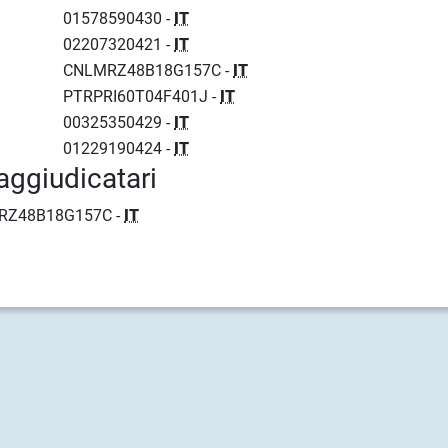
01578590430 -
IT
02207320421 -
IT
CNLMRZ48B18G157C -
IT
PTRPRI60T04F401J -
IT
00325350429 -
IT
01229190424 -
IT
aggiudicatari
RZ48B18G157C -
IT