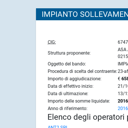
IMPIANTO SOLLEVAMEN
CIG:
674
ASA 
Struttura proponente:
021
Oggetto del bando:
IMP
Procedura di scelta del contraente:
23-af
Importo di aggiudicazione:
€
65
Data di effettivo inizio:
21/1
Data di ultimazione:
13/1
Importo delle somme liquidate:
201
Anno di riferimento:
201
Elenco degli operatori 
ANT2 SRL