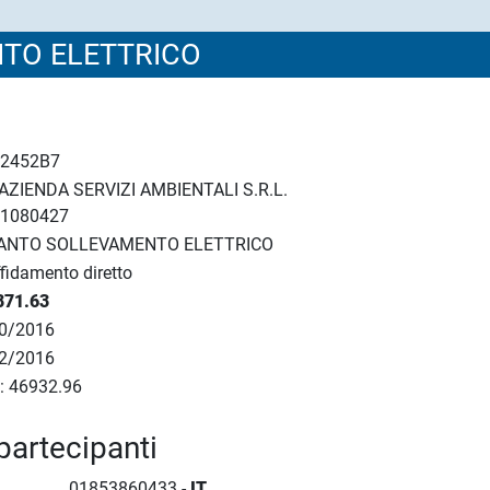
TO ELETTRICO
72452B7
AZIENDA SERVIZI AMBIENTALI S.R.L.
51080427
IANTO SOLLEVAMENTO ELETTRICO
fidamento diretto
871.63
0/2016
2/2016
6
: 46932.96
6
partecipanti
01853860433 -
IT