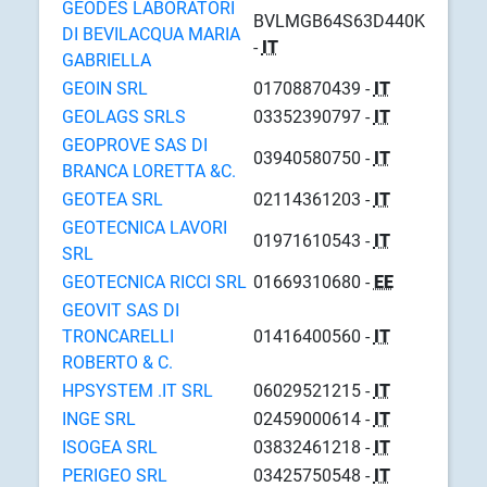
GEODES LABORATORI
BVLMGB64S63D440K
DI BEVILACQUA MARIA
-
IT
GABRIELLA
GEOIN SRL
01708870439 -
IT
GEOLAGS SRLS
03352390797 -
IT
GEOPROVE SAS DI
03940580750 -
IT
BRANCA LORETTA &C.
GEOTEA SRL
02114361203 -
IT
GEOTECNICA LAVORI
01971610543 -
IT
SRL
GEOTECNICA RICCI SRL
01669310680 -
EE
GEOVIT SAS DI
TRONCARELLI
01416400560 -
IT
ROBERTO & C.
HPSYSTEM .IT SRL
06029521215 -
IT
INGE SRL
02459000614 -
IT
ISOGEA SRL
03832461218 -
IT
PERIGEO SRL
03425750548 -
IT