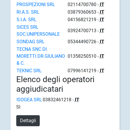
PROSPEZIONI SRL
02114700780 -
IT
RI.A.S. SRL
03879360653 -
IT
S.I.A. SRL
04156821219 -
IT
SICES SRL
03924700713 -
IT
SOC.UNIPERSONALE
SONDAG SRL
05344490726 -
IT
TECNA SNC DI
MORETTI DR.GIULIANO
01358250510 -
IT
& C.
TEKNIC SRL
07996141219 -
IT
Elenco degli operatori
aggiudicatari
ISOGEA SRL
03832461218 -
IT
SI
Dettagli