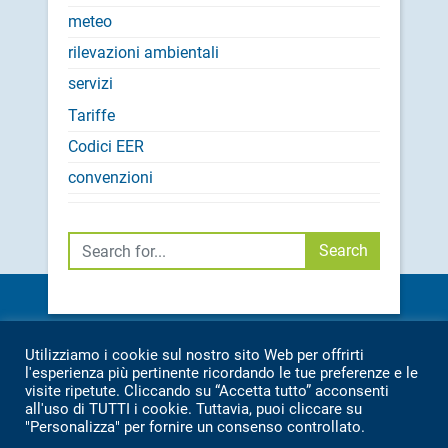
meteo
rilevazioni ambientali
servizi
Tariffe
Codici EER
convenzioni
Cerca
Search
CONTATTI:
Utilizziamo i cookie sul nostro sito Web per offrirti
SEDE: TEL.
071 7976209
l'esperienza più pertinente ricordando le tue preferenze e le
visite ripetute. Cliccando su “Accetta tutto” acconsenti
IMPIANTO: TEL.
071 7976369
all'uso di TUTTI i cookie. Tuttavia, puoi cliccare su
INFO@ASAMBIENTE.IT
"Personalizza" per fornire un consenso controllato.
ASAMBIENTE@PEC.IT