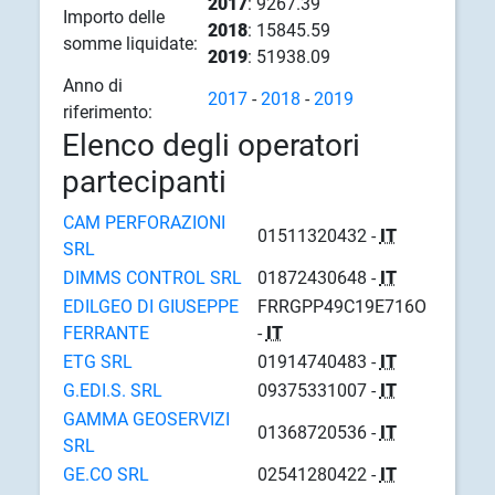
2017
: 9267.39
Importo delle
2018
: 15845.59
somme liquidate:
2019
: 51938.09
Anno di
2017
-
2018
-
2019
riferimento:
Elenco degli operatori
partecipanti
CAM PERFORAZIONI
01511320432 -
IT
SRL
DIMMS CONTROL SRL
01872430648 -
IT
EDILGEO DI GIUSEPPE
FRRGPP49C19E716O
FERRANTE
-
IT
ETG SRL
01914740483 -
IT
G.EDI.S. SRL
09375331007 -
IT
GAMMA GEOSERVIZI
01368720536 -
IT
SRL
GE.CO SRL
02541280422 -
IT