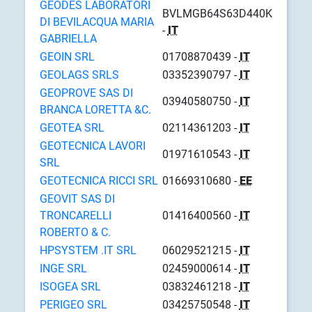
GEODES LABORATORI
BVLMGB64S63D440K
DI BEVILACQUA MARIA
-
IT
GABRIELLA
GEOIN SRL
01708870439 -
IT
GEOLAGS SRLS
03352390797 -
IT
GEOPROVE SAS DI
03940580750 -
IT
BRANCA LORETTA &C.
GEOTEA SRL
02114361203 -
IT
GEOTECNICA LAVORI
01971610543 -
IT
SRL
GEOTECNICA RICCI SRL
01669310680 -
EE
GEOVIT SAS DI
TRONCARELLI
01416400560 -
IT
ROBERTO & C.
HPSYSTEM .IT SRL
06029521215 -
IT
INGE SRL
02459000614 -
IT
ISOGEA SRL
03832461218 -
IT
PERIGEO SRL
03425750548 -
IT