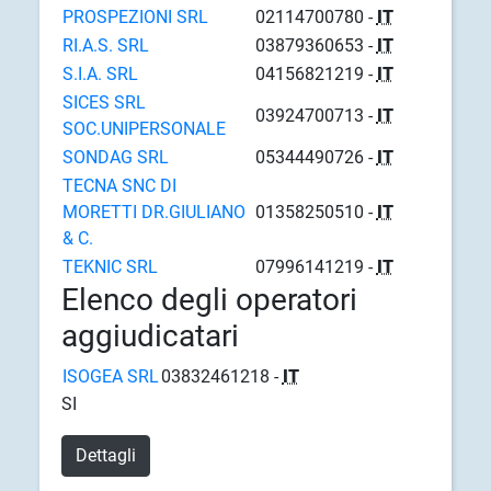
PROSPEZIONI SRL
02114700780 -
IT
RI.A.S. SRL
03879360653 -
IT
S.I.A. SRL
04156821219 -
IT
SICES SRL
03924700713 -
IT
SOC.UNIPERSONALE
SONDAG SRL
05344490726 -
IT
TECNA SNC DI
MORETTI DR.GIULIANO
01358250510 -
IT
& C.
TEKNIC SRL
07996141219 -
IT
Elenco degli operatori
aggiudicatari
ISOGEA SRL
03832461218 -
IT
SI
Dettagli