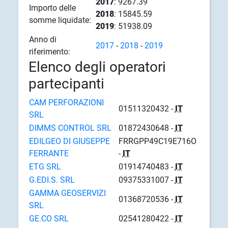
2017
: 9267.39
Importo delle
2018
: 15845.59
somme liquidate:
2019
: 51938.09
Anno di
2017
-
2018
-
2019
riferimento:
Elenco degli operatori
partecipanti
CAM PERFORAZIONI
01511320432 -
IT
SRL
DIMMS CONTROL SRL
01872430648 -
IT
EDILGEO DI GIUSEPPE
FRRGPP49C19E716O
FERRANTE
-
IT
ETG SRL
01914740483 -
IT
G.EDI.S. SRL
09375331007 -
IT
GAMMA GEOSERVIZI
01368720536 -
IT
SRL
GE.CO SRL
02541280422 -
IT