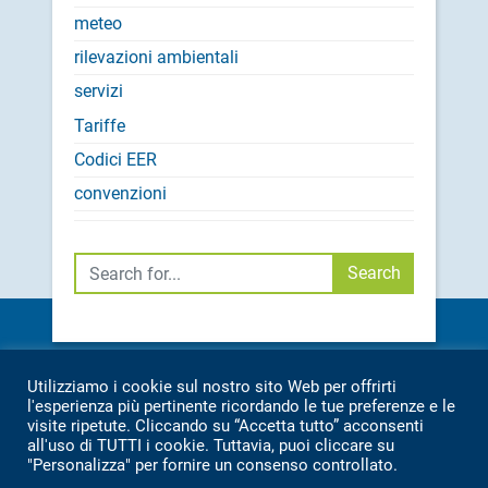
meteo
rilevazioni ambientali
servizi
Tariffe
Codici EER
convenzioni
Cerca
Search
CONTATTI:
Utilizziamo i cookie sul nostro sito Web per offrirti
SEDE: TEL.
071 7976209
l'esperienza più pertinente ricordando le tue preferenze e le
visite ripetute. Cliccando su “Accetta tutto” acconsenti
IMPIANTO: TEL.
071 7976369
all'uso di TUTTI i cookie. Tuttavia, puoi cliccare su
INFO@ASAMBIENTE.IT
"Personalizza" per fornire un consenso controllato.
ASAMBIENTE@PEC.IT