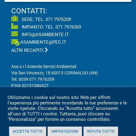
CONTATTI:
SEDE: TEL.
071 7976209
IMPIANTO: TEL.
071 7976369
INFO@ASAMBIENTE.IT
ASAMBIENTE@PEC.IT
ALTRI RECAPITI
Asa s.r.l Azienda Servizi Ambientali
Via San Vincenzo, 18 60013 CORINALDO (AN)
Tel.
0039 071 7976209
P.IVA 02151080427
Informativa sulla privacy per clienti e fornitori
Utilizziamo i cookie sul nostro sito Web per offrirti
l'esperienza più pertinente ricordando le tue preferenze e le
visite ripetute. Cliccando su “Accetta tutto” acconsenti
Totale visitatori amministrazione trasparente:
all'uso di TUTTI i cookie. Tuttavia, puoi cliccare su
"Personalizza" per fornire un consenso controllato.
periodo
visitatori
ACCETTA TUTTO
IMPOSTAZIONI
RIFIUTA TUTTO
anno 2025
2.360