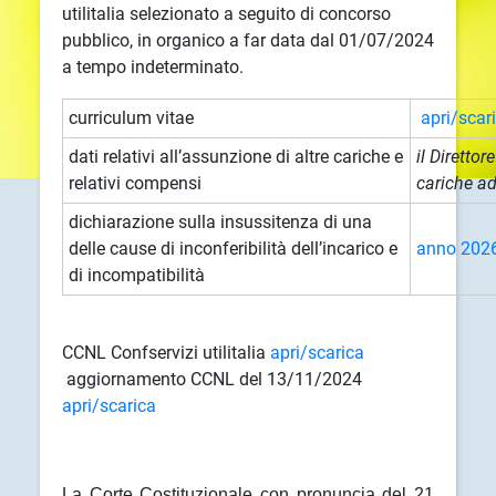
utilitalia selezionato a seguito di concorso
pubblico, in organico a far data dal 01/07/2024
a tempo indeterminato.
curriculum vitae
apri/scar
dati relativi all’assunzione di altre cariche e
il Direttor
relativi compensi
cariche ad
dichiarazione sulla insussitenza di una
delle cause di inconferibilità dell’incarico e
anno 202
di incompatibilità
CCNL Confservizi utilitalia
apri/scarica
aggiornamento CCNL del 13/11/2024
apri/scarica
La Corte Costituzionale con pronuncia del 21