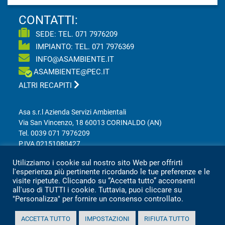
CONTATTI:
SEDE: TEL.
071 7976209
IMPIANTO: TEL.
071 7976369
INFO@ASAMBIENTE.IT
ASAMBIENTE@PEC.IT
ALTRI RECAPITI
Asa s.r.l Azienda Servizi Ambientali
Via San Vincenzo, 18 60013 CORINALDO (AN)
Tel.
0039 071 7976209
P.IVA 02151080427
Informativa sulla privacy per clienti e fornitori
Utilizziamo i cookie sul nostro sito Web per offrirti
l'esperienza più pertinente ricordando le tue preferenze e le
visite ripetute. Cliccando su “Accetta tutto” acconsenti
Totale visitatori amministrazione trasparente:
all'uso di TUTTI i cookie. Tuttavia, puoi cliccare su
"Personalizza" per fornire un consenso controllato.
periodo
visitatori
ACCETTA TUTTO
IMPOSTAZIONI
RIFIUTA TUTTO
anno 2025
2.360